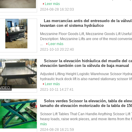
Leer más
2024-08-28 16:32:03
Las mercancías antis del entresuelo de la válvu
levantan con el sistema hydráulico
Mezzanine Floor Goods Lift, Mezzanine Goods Lift Useful
Description: Mezzanine Lifts are one of the most convenie
...
Leer más
2021-10-10 20:22:40
Scissor la elevación hidráulica del muelle del c
elevación también con la válvula de baja manual
Adjusted Lifting Height Logistic Warehouse Scissor Hydrau
hydraulic truck dock lift is also named stationary scissor lif
Leer más
2021-10-11 14:27:41
Solos verdes Scissor la elevación, tabla de elev
tamaño de elevación motorizado de la tabla de
Scissor Lift Tables That Can Handle Anything Scissor Lift​​ 
heavy loads, raise work pieces, and move items from the fl
más
2024-08-28 16:21:59