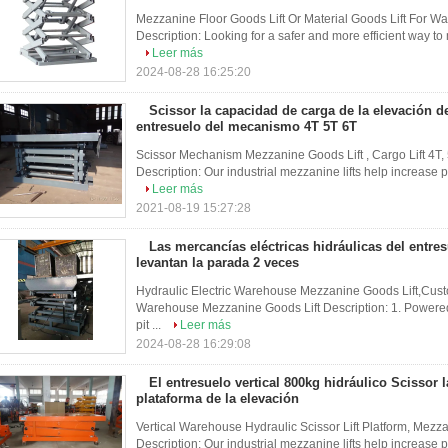
Mezzanine Floor Goods Lift Or Material Goods Lift For W
Description: Looking for a safer and more efficient way to
Leer más
2024-08-28 16:25:20
Scissor la capacidad de carga de la elevación d
entresuelo del mecanismo 4T 5T 6T
Scissor Mechanism Mezzanine Goods Lift , Cargo Lift 4T,
Description: Our industrial mezzanine lifts help increase pro
Leer más
2021-08-19 15:27:28
Las mercancías eléctricas hidráulicas del entr
levantan la parada 2 veces
Hydraulic Electric Warehouse Mezzanine Goods Lift,Custom
Warehouse Mezzanine Goods Lift Description: 1. Powered sc
pit ...
Leer más
2024-08-28 16:29:08
El entresuelo vertical 800kg hidráulico Scissor l
plataforma de la elevación
Vertical Warehouse Hydraulic Scissor Lift Platform, Mezzan
Description: Our industrial mezzanine lifts help increase pro