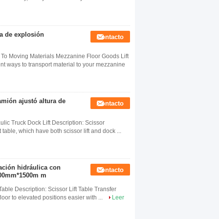
la de explosión
Contacto
 To Moving Materials Mezzanine Floor Goods Lift
nt ways to transport material to your mezzanine
amión ajustó altura de
Contacto
lic Truck Dock Lift Description: Scissor
t table, which have both scissor lift and dock ...
ación hidráulica con
Contacto
 1500mm*1500m m
Table Description: Scissor Lift Table Transfer
oor to elevated positions easier with ...
Leer