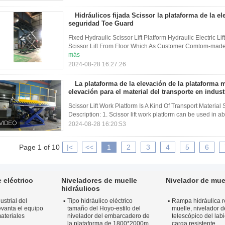
Hidráulicos fijada Scissor la plataforma de la el
seguridad Toe Guard
Fixed Hydraulic Scissor Lift Platform Hydraulic Electric L
Scissor Lift From Floor Which As Customer Comtom-made Fixed
más
2024-08-28 16:27:26
La plataforma de la elevación de la plataforma 
elevación para el material del transporte en indust
Scissor Lift Work Platform Is A Kind Of Transport Material Sci
Description: 1. Scissor lift work platform can be used in abo
2024-08-28 16:20:53
Page 1 of 10
|<
<<
1
2
3
4
5
6
 eléctrico
Niveladores de muelle
Nivelador de mue
hidráulicos
ustrial del
Tipo hidráulico eléctrico
Rampa hidráulica re
evanta el equipo
tamaño del Hoyo-estilo del
muelle, nivelador 
ateriales
nivelador del embarcadero de
telescópico del lab
la plataforma de 1800*2000m
carga resistente