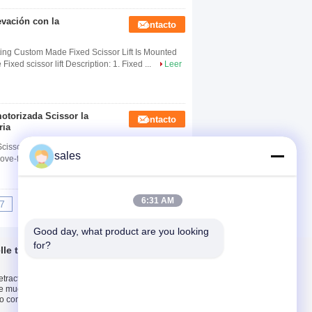
evación con la
Contacto
ifting Custom Made Fixed Scissor Lift Is Mounted
 scissor lift ​​​Description: 1. Fixed ...
Leer
motorizada Scissor la
Contacto
ria
ssor Lift In Industry Scissor Lift Work Platform ​​​
sales
ve-floor or in-floor pit applicatio...
Leer más
6:31 AM
7
8
9
10
>>
>|
Good day, what product are you looking 
for?
lle telescópico
Contacta con
nosotros
tractable del
Contacta con
de muelle
nosotros
io con capacidad de
Solicitar una cita