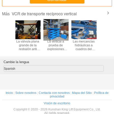
VCR de transporte recíproco vertical
Más
rgados
La válvula plana
La vertical a
Las mercancías
Transport
ulicos
grande de la
prueba de
hidráulicas a
recípr
or la
resbalón anti
explosiones
cuadros del
vertical
ma de la
Scissor tamaño
hidráulica Scissor
entresuelo de la
ascenso
 para las
de la tabla de la
tamaño de la
resbalón anti
mezzanin
ncías
plataforma
elevación
levantan el
aumenta
Cambie la lengua
riales
3500mmx1500m
Platform1500mmx1500mm
cargamento 6T
productivi
m de la elevación
eficie
Spanish
Inicio
|
Sobre nosotros
|
Contacta con nosotros
|
Mapa del Sitio
|
Política de
privacidad
Visión de escritorio
Copyright © 2020 - 2026 Kunshan King Lift Equipment Co., Ltd.
All rights reserved.