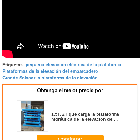
pequeña elevación eléctrica de la plataforma
Etiquetas:
,
Plataformas de la elevación del embarcadero
,
Grande Scissor la plataforma de la elevación
Obtenga el mejor precio por
1.5T, 2T que carga la plataforma
hidráulica de la elevación del
cargo, elevación de mercancías
material del entresuelo instalan
en el eje
Continuar