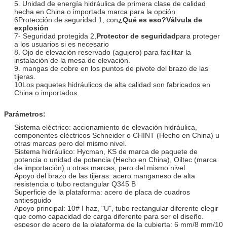
5. Unidad de energía hidráulica de primera clase de calidad
hecha en China o importada marca para la opción
6Protección de seguridad 1, con
¿Qué es eso?
Válvula de
explosión
7- Seguridad protegida 2,
Protector de seguridad
para proteger
a los usuarios si es necesario
8. Ojo de elevación reservado (agujero) para facilitar la
instalación de la mesa de elevación.
9. mangas de cobre en los puntos de pivote del brazo de las
tijeras.
10Los paquetes hidráulicos de alta calidad son fabricados en
China o importados.
Parámetros:
Sistema eléctrico: accionamiento de elevación hidráulica,
componentes eléctricos Schneider o CHINT (Hecho en China) u
otras marcas pero del mismo nivel.
Sistema hidráulico: Hycman, KS de marca de paquete de
potencia o unidad de potencia (Hecho en China), Oiltec (marca
de importación) u otras marcas, pero del mismo nivel.
Apoyo del brazo de las tijeras: acero manganeso de alta
resistencia o tubo rectangular Q345 B
Superficie de la plataforma: acero de placa de cuadros
antiesguido
Apoyo principal: 10# I haz, "U", tubo rectangular diferente elegir
que como capacidad de carga diferente para ser el diseño.
espesor de acero de la plataforma de la cubierta: 6 mm/8 mm/10