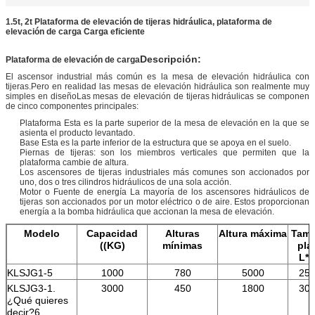
1.5t, 2t Plataforma de elevación de tijeras hidráulica, plataforma de
elevación de carga Carga eficiente
Descripción:
Plataforma de elevación de carga
El ascensor industrial más común es la mesa de elevación hidráulica con
tijeras.Pero en realidad las mesas de elevación hidráulica son realmente muy
simples en diseñoLas mesas de elevación de tijeras hidráulicas se componen
de cinco componentes principales:
Plataforma Esta es la parte superior de la mesa de elevación en la que se
asienta el producto levantado.
Base Esta es la parte inferior de la estructura que se apoya en el suelo.
Piernas de tijeras: son los miembros verticales que permiten que la
plataforma cambie de altura.
Los ascensores de tijeras industriales más comunes son accionados por
uno, dos o tres cilindros hidráulicos de una sola acción.
Motor o Fuente de energía La mayoría de los ascensores hidráulicos de
tijeras son accionados por un motor eléctrico o de aire. Estos proporcionan
energía a la bomba hidráulica que accionan la mesa de elevación.
Modelo
Capacidad
Alturas
Altura máxima
Tama
((KG)
mínimas
pla
L*W
KLSJG1-5
1000
780
5000
250
KLSJG3-1.
3000
450
1800
300
¿Qué quieres
decir?6