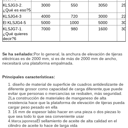
KLSJG3-2.
3000
550
3050
250
¿Qué es eso?5
KLSJG4-3
4000
720
3000
220
El KLSJG4-5
5000
1000
5000
300
KLSJG7-1.
7000
980
1600
300
¿Qué quieres
decir?6
Se ha señalado:
Por lo general, la anchura de elevación de tijeras
eléctricas es de 2000 mm, si es de más de 2000 mm de ancho,
necesitará una plataforma empalmada.
Principales características:
1. diseño de material de superficie de cuadros antideslizante de
diferente grosor como capacidad de carga diferente,
que puede
evitar que personas o mercancías se resbalen, más seguridad.
2La construcción de materiales de manganeso de alta
resistencia hace que la plataforma de elevación de tijeras pueda
cargar peso pesado en ella
3. 16 mm de espesor labio hacer en una pieza o dos piezas lo
que sea todo lo que sea conveniente usar
4.
El sellamiento de aceite de alta calidad en el
Marca japonesa
cilindro de aceite lo hace de larga vida