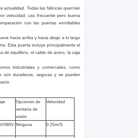
la actualidad. Todas las fábricas querrían
yor velocidad, uso frecuente pero buena
omparación con las puertas enrollables
eve hacia arriba y hacia abajo a lo largo
uerta. Esta puerta incluye principalmente el
a de equilibrio, el cable de acero, la caja
ornos industriales y comerciales, como
ue son duraderas, seguras y se pueden
pacio.
aje
Opciones de
Velocidad
ventana de
visión
V/380V
Ninguna
0.25m/S