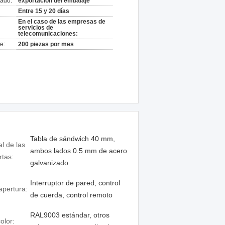
ado:
exportación del embalaje
Entre 15 y 20 días
En el caso de las empresas de
servicios de
telecomunicaciones:
e:
200 piezas por mes
Tabla de sándwich 40 mm,
al de las
ambos lados 0.5 mm de acero
rtas:
galvanizado
Interruptor de pared, control
apertura:
de cuerda, control remoto
RAL9003 estándar, otros
color: