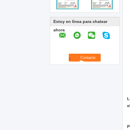
Estoy en línea para chatear
ahora
L
e
P