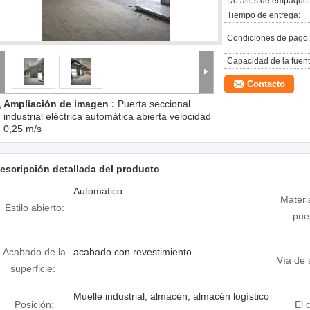
Detalles de empaquet
Tiempo de entrega:
Condiciones de pago:
Capacidad de la fuent
Contacto
Ampliación de imagen :
Puerta seccional
industrial eléctrica automática abierta velocidad
0,25 m/s
escripción detallada del producto
Automático
Materi
Estilo abierto:
pue
Acabado de la
acabado con revestimiento
Vía de 
superficie:
Muelle industrial, almacén, almacén logístico
Posición:
El 