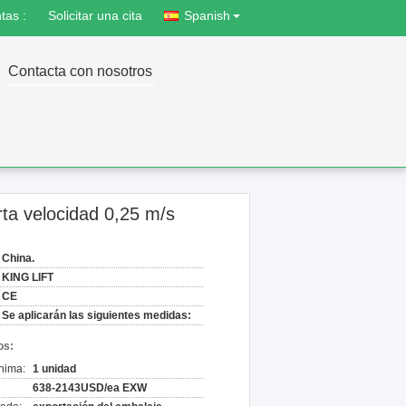
tas :
Solicitar una cita
Spanish
Contacta con nosotros
erta velocidad 0,25 m/s
China.
KING LIFT
CE
Se aplicarán las siguientes medidas:
os:
nima:
1 unidad
638-2143USD/ea EXW