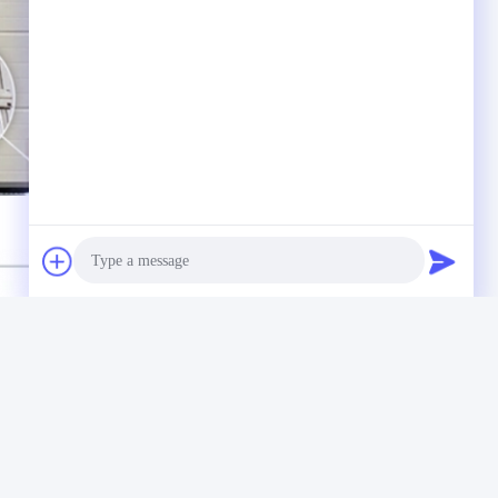
Photo
Video Call
Audio Call