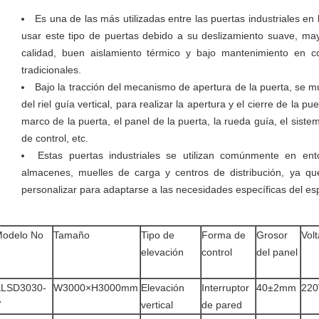
Es una de las más utilizadas entre las puertas industriales en 
usar este tipo de puertas debido a su deslizamiento suave, ma
calidad, buen aislamiento térmico y bajo mantenimiento en c
tradicionales.
Bajo la tracción del mecanismo de apertura de la puerta, se mu
del riel guía vertical, para realizar la apertura y el cierre de la p
marco de la puerta, el panel de la puerta, la rueda guía, el sistem
de control, etc.
Estas puertas industriales se utilizan comúnmente en ent
almacenes, muelles de carga y centros de distribución, ya q
personalizar para adaptarse a las necesidades específicas del es
odelo No
Tamaño
Tipo de
Forma de
Grosor
Volt
elevación
control
del panel
KLSD3030-
W3000×H3000mm
Elevación
Interruptor
40±2mm
220
V
vertical
de pared