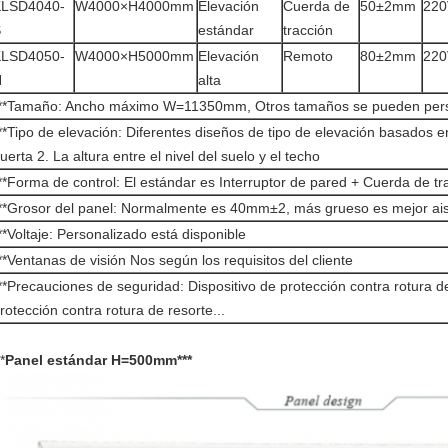
KLSD4040-
W4000×H4000mm
Elevación
Cuerda de
50±2mm
220
S
estándar
tracción
KLSD4050-
W4000×H5000mm
Elevación
Remoto
80±2mm
220
H
alta
**Tamaño: Ancho máximo W=11350mm, Otros tamaños se pueden perso
**Tipo de elevación: Diferentes diseños de tipo de elevación basados en
uerta 2. La altura entre el nivel del suelo y el techo
**Forma de control: El estándar es Interruptor de pared + Cuerda de tr
**Grosor del panel: Normalmente es 40mm±2, más grueso es mejor ais
**Voltaje: Personalizado está disponible
**Ventanas de visión Nos según los requisitos del cliente
**Precauciones de seguridad: Dispositivo de protección contra rotura de
rotección contra rotura de resorte...
*
Panel estándar H=500mm***