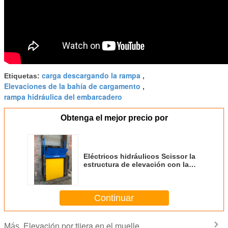
carga descargando la rampa
Etiquetas:
,
Elevaciones de la bahía de cargamento
,
rampa hidráulica del embarcadero
Obtenga el mejor precio por
Eléctricos hidráulicos Scissor la
estructura de elevación con la
hoja a cuadros para Warehouse
que carga y que descarga
Continuar
Elevación por tijera en el muelle
Más