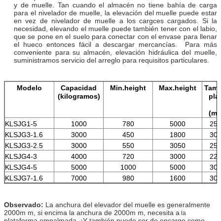
y de muelle. Tan cuando el almacén no tiene bahía de carga
para el nivelador de muelle, la elevación del muelle puede estar
en vez de nivelador de muelle a los cargces cargados. Si la
necesidad, elevando el muelle puede también tener con el labio,
que se pone en el suelo para conectar con el envase para llenar
el hueco entonces fácil a descargar mercancías. Para más
conveniente para su almacén, elevación hidráulica del muelle,
suministramos servicio del arreglo para requisitos particulares.
Modelo
Capacidad
Min.height
Max.height
Tama
(kilogramos)
pla
(mi
KLSJG1-5
1000
780
5000
250
KLSJG3-1.6
3000
450
1800
300
KLSJG3-2.5
3000
550
3050
250
KLSJG4-3
4000
720
3000
220
KLSJG4-5
5000
1000
5000
300
KLSJG7-1.6
7000
980
1600
300
Observado:
La anchura
del elevador del muelle
es generalmente
2000m m, si encima la anchura de 2000m m, necesita a
la
plataforma empalmada. ¡Y también puede ser de encargo como