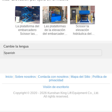
ulicos
La plataforma del
Las plataformas
Scissor la
Elevac
es 7.5T
embarcadero
de la elevación
elevación
hidráuli
or la
Scissor las
del embarcadero,
hidráulica del
muelle
ma de la
plataformas de la
elevador del
muelle con la
Warehouse
ión del
elevación Scissor
embarcadero con
seguridad Toe
labio elé
lle
color del azul de
los sistemas
Guard Adjustable
1550m m
Cambie la lengua
la plataforma de
hidráulicos de la
Height 500m m
longi
trabajo
elevación del
To1600mm
estup
Spanish
muelle son
operación fácil
Inicio
|
Sobre nosotros
|
Contacta con nosotros
|
Mapa del Sitio
|
Política de
privacidad
Visión de escritorio
Copyright © 2020 - 2026 Kunshan King Lift Equipment Co., Ltd.
All rights reserved.