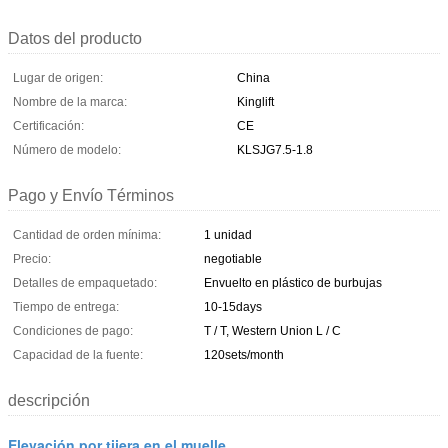
Datos del producto
Lugar de origen:
China
Nombre de la marca:
Kinglift
Certificación:
CE
Número de modelo:
KLSJG7.5-1.8
Pago y Envío Términos
Cantidad de orden mínima:
1 unidad
Precio:
negotiable
Detalles de empaquetado:
Envuelto en plástico de burbujas
Tiempo de entrega:
10-15days
Condiciones de pago:
T / T, Western Union L / C
Capacidad de la fuente:
120sets/month
descripción
Elevación por tijera en el muelle