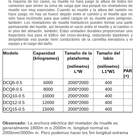
la mayoría de los casos, su muelle no hará juego la altura de todos los
camiones que sirven su zona de carga que sea porqué los niveladores de
muelle son muy esenciales. Cuando su muelle y la altura del camión no
hace juego, no hay un hueco dejado entre el camión y el muelle que no
sólo hace incómodo para que usted cargue en su muelle pero peligroso,
también. Los niveladores de muelle hidráulicos pueden formar una parte
permanente del muelle, así llenando el vacío entre el muelle y el camión o
el piso del almacén, también. Estas unidades durables proporcionan una
trayectoria lisa para el tráfico del cross-docking, reduciendo topetones y
despidiendo eso puede herir conductores de la carretilla elevadora y el
equipo y el cargo del daño.
Modelo
Capacidad
Tamaño de la
Tamaño del
(kilogramos)
plataforma
labio
(milímetro)
(milímetro)
PARA
L*W
L1*W1
(+)
DCQ6-0.5
6000
2000*2000
400
DCQ8-0.5
8000
2000*2000
400
DCQ10-0.5
10000
2000*2000
400
DCQ12-0.5
12000
2000*2000
400
DCQ15-0.5
15000
2000*2000
400
Observado:
La anchura eléctrica del nivelador de muelle es
generalmente 1800m m o 2000m m, longitud normal es
2000mm/3000m m. Pero podemos hacer los 5m longitud extrema