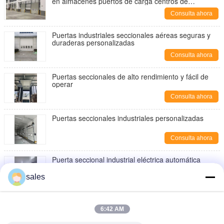
en almacenes puertos de carga centros de
distribución
Consulta ahora
Puertas industriales seccionales aéreas seguras y
duraderas personalizadas
Consulta ahora
Puertas seccionales de alto rendimiento y fácil de
operar
Consulta ahora
Puertas seccionales industriales personalizadas
Consulta ahora
Puerta seccional industrial eléctrica automática
abierta velocidad 0,25 m/s
sales
Consulta ahora
Las plataformas de la elevación del embarcadero,
elevador del embarcadero con los sistemas
6:42 AM
hidráulicos de la elevación del muelle son operación
Consulta ahora
fácil