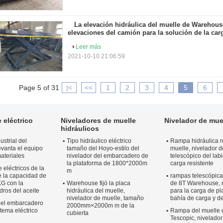
La elevación hidráulica del muelle de Warehous
elevaciones del camión para la solución de la car
Leer más
2021-10-10 21:06:59
Page 5 of 31
|<
<<
1
2
3
4
5
6
 eléctrico
Niveladores de muelle
Nivelador de mue
hidráulicos
ustrial del
Tipo hidráulico eléctrico
Rampa hidráulica re
evanta el equipo
tamaño del Hoyo-estilo del
muelle, nivelador 
ateriales
nivelador del embarcadero de
telescópico del lab
la plataforma de 1800*2000m
carga resistente
 eléctricos de la
m
de la capacidad de
rampas telescópic
G con la
Warehouse fijó la placa
de 8T Warehouse, n
dros del aceite
hidráulica del muelle,
para la carga de pl
nivelador de muelle, tamaño
bahía de carga y d
 del embarcadero
2000mm×2000m m de la
stema eléctrico
Rampa del muelle
cubierta
Tescopic, nivelado