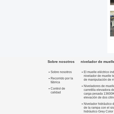
Sobre nosotros
nivelador de muelle
Sobre nosotros
El muelle eléctrico ind
nivelador de muelle l
Recorrido por la
de manipulación de m
fábrica
Niveladores de muelle
Control de
carretilla elevadora 
calidad
carga pesada 13600K
elevación de dos cilin
Nivelador hidráulico
de la rampa con el si
hidráulico Grey Color