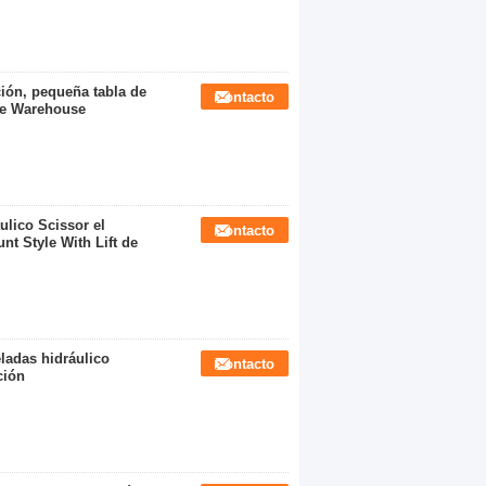
ción, pequeña tabla de
Contacto
 de Warehouse
ulico Scissor el
Contacto
t Style With Lift de
ladas hidráulico
Contacto
ción