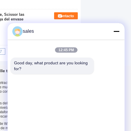
e, Scissor las
Contacto
ga del envase
sales
12:45 PM
7
8
9
10
>>
>|
Good day, what product are you looking 
for?
lle telescópico
Contacta con
nosotros
tractable del
Contacta con
de muelle
nosotros
io con capacidad de
Solicitar una cita
E-Mail
as del embarcadero
ivelador de muelle
Mapa del sitio
ataformas de la
escarga
Sitio movil
 de Warehouse
r de muelle