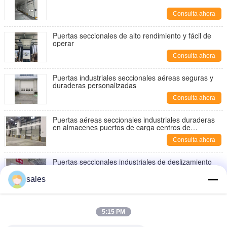
Consulta ahora
Puertas seccionales de alto rendimiento y fácil de
operar
Consulta ahora
Puertas industriales seccionales aéreas seguras y
duraderas personalizadas
Consulta ahora
Puertas aéreas seccionales industriales duraderas
en almacenes puertos de carga centros de
distribución
Consulta ahora
Puertas seccionales industriales de deslizamiento
para fábricas
sales
Consulta ahora
El equipo de la bahía de cargamento de 3,5
toneladas hidráulico Scissor color del gris de la
5:15 PM
plataforma de la elevación
Consulta ahora